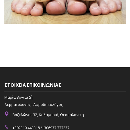
ΣΤΟΙΧΕΊΑ ΕΠΙΚΟΙΝΩΝΊΑΣ
Μαρία Βογιατζή
Δερματολογος - Αφροδισιολόγος
Βαζελώνος 32, Καλαμαριά, Θεσσαλονίκη
+302310 443318 /+306937 777237