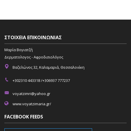
ΣΤΟΙΧΕΊΑ ΕΠΙΚΟΙΝΩΝΊΑΣ
Μαρία Βογιατζή
Δερματολογος - Αφροδισιολόγος
Βαζελώνος 32, Καλαμαριά, Θεσσαλονίκη
+302310 443318 /+306937 777237
voyatzimri@yahoo.gr
www.voyatzimaria.gr/
FACEBOOK FEEDS