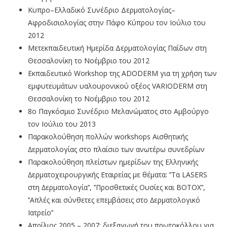
Κυπρο–Ελλαδικό Συνέδριο Δερματολογίας–
Αφροδισιολογίας στην Πάφο Κύπρου τον Ιούλιο του
2012
Μετεκπαιδευτική Ημερίδα Δερματολογίας Παίδων στη
Θεσσαλονίκη το Νοέμβριο του 2012
Εκπαιδευτικό Workshop της ΑDODERM για τη χρήση των
εμφυτευμάτων υαλουρονικού οξέος VARIODERM στη
Θεσσαλονίκη το Νοέμβριο του 2012
8ο Παγκόσμιο Συνέδριο Μελανώματος στο Αμβούργο
τον Ιούλιο του 2013
Παρακολούθηση πολλών workshops Aισθητικής
∆ερµατολογίας στo πλαίσιo των ανωτέρω συνεδρίων
Παρακολούθηση πλείστων ηµερίδων της Ελληνικής
∆ερµατοχειρουργικής Εταιρείας µε θέµατα: ’’Tα LASERS
στη ∆ερµατολογία’’, ’’Προσθετικές Ουσίες και ΒΟΤΟΧ’’,
’’Απλές και σύνθετες επεµβάσεις στο ∆ερµατολογικό
Ιατρείο’’
Aπρίλιος 2005 – 2007: διεξαγωγή του πρωτοκόλλου για