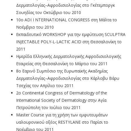
Δερματολογίας–Αφροδισιολογίας στο Γκέτεμποργκ
Σουηδίας τον Οκτώβριο του 2010
10ο ADI I NTERNATIONAL CONGRESS στη Μάλτα το
Νοέμβριο του 2010
Εκπαιδευτικό WORKSHOP για την εμφύτευση SCULPTRA
INJECTABLE POLY-L-LACTIC ACID στη Θεσσαλονίκη το
2011
Ημερίδα Ελληνικής Δερματολογικής Αφροδισιολογικής
Εταιρείας στη Θεσσαλονίκη το Μάρτιο του 2011
8ο Εαρινό Συμπόσιο της Ευρωπαϊκής Ακαδημίας
Δερματολογίας–Αφροδισιολογίας στο Κάρλοβυ Βάρυ
Τσεχίας τον Απρίλιο του 2011
2ο Continental Congress of Dermatology of the
International Society of Dermatology στην Αγία
Πετρούπολη τον Ιούλιο του 2011
Μaster Course για τη χρήση των εμφυτευμάτων
υαλουρονικού οξέος RESTYLANE στο Παρίσι το
Νοέμβριο του 2011