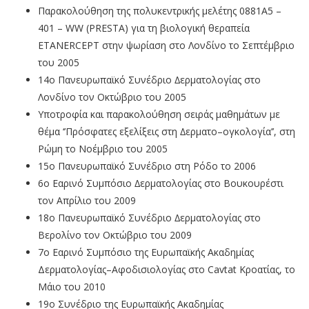
Παρακολούθηση της πολυκεντρικής µελέτης 0881A5 –
401 – WW (PRESTA) για τη βιολογική θεραπεία
ETANERCEPT στην ψωρίαση στο Λονδίνο το Σεπτέμβριο
του 2005
14ο Πανευρωπαϊκό Συνέδριο ∆ερµατολογίας στο
Λονδίνο τον Οκτώβριο του 2005
Υποτροφία και παρακολούθηση σειράς µαθηµάτων µε
θέµα ‘’Πρόσφατες εξελίξεις στη ∆ερµατο–ογκολογία’’, στη
Ρώµη το Νοέµβριο του 2005
15ο Πανευρωπαϊκό Συνέδριο στη Ρόδο το 2006
6ο Εαρινό Συµπόσιο ∆ερµατολογίας στο Βουκουρέστι
τον Απρίλιο του 2009
18ο Πανευρωπαϊκό Συνέδριο ∆ερµατολογίας στο
Βερολίνο τον Οκτώβριο του 2009
7ο Εαρινό Συμπόσιο της Ευρωπαϊκής Ακαδημίας
Δερματολογίας–Αφοδισιολογίας στο Cavtat Κροατίας, το
Μάιο του 2010
19ο Συνέδριο της Ευρωπαϊκής Ακαδημίας