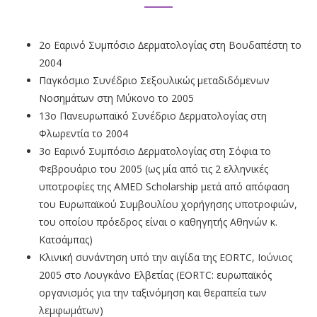
2ο Εαρινό Συµπόσιο ∆ερµατολογίας στη Βουδαπέστη το
2004
Παγκόσµιο Συνέδριο Σεξουλικώς µεταδιδόµενων
Νοσηµάτων στη Μύκονο το 2005
13ο Πανευρωπαϊκό Συνέδριο ∆ερµατολογίας στη
Φλωρεντία το 2004
3ο Εαρινό Συµπόσιο ∆ερµατολογίας στη Σόφια το
Φεβρουάριο του 2005 (ως µία από τις 2 ελληνικές
υποτροφίες της AMED Scholarship µετά από απόφαση
του Ευρωπαϊκού Συµβουλίου χορήγησης υποτροφιών,
του οποίου πρόεδρος είναι ο καθηγητής Αθηνών κ.
Κατσάµπας)
Κλινική συνάντηση υπό την αιγίδα της EORTC, Ιούνιος
2005 στο Λουγκάνο Ελβετίας (EORTC: ευρωπαϊκός
οργανισµός για την ταξινόµηση και θεραπεία των
λεµφωµάτων)