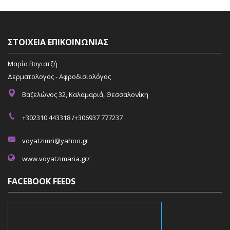
ΣΤΟΙΧΕΊΑ ΕΠΙΚΟΙΝΩΝΊΑΣ
Μαρία Βογιατζή
Δερματολογος - Αφροδισιολόγος
Βαζελώνος 32, Καλαμαριά, Θεσσαλονίκη
+302310 443318 /+306937 777237
voyatzimri@yahoo.gr
www.voyatzimaria.gr/
FACEBOOK FEEDS