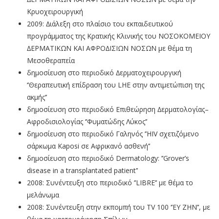
Κρυοχειρουργική
2009: ∆ιάλεξη στο πλαίσιο του εκπαιδευτικού
προγράµµατος της Κρατικής Κλινικής του ΝΟΣΟΚΟΜΕΙΟΥ
∆ΕΡΜΑΤΙΚΩΝ ΚΑΙ ΑΦΡΟ∆ΙΣΙΩΝ ΝΟΣΩΝ µε θέµα τη
Μεσοθεραπεία
δηµοσίευση στο περιοδικό ∆ερµατοχειρουργική
‘’Θεραπευτική επίδραση του LHE στην αντιµετώπιση της
ακµής‘’
δηµοσίευση στο περιοδικό Επιθεώρηση ∆ερµατολογίας–
Αφροδισιολογίας ‘’Φυµατώδης Λύκος’’
δηµοσίευση στο περιοδικό Γαληνός ’’ΗΙV σχετιζόµενο
σάρκωµα Κaposi σε Αφρικανό ασθενή’’
δηµοσίευση στο περιοδικό Dermatology: ’’Grover’s
disease in a transplantated patient’’
2008: Συνέντευξη στο περιοδικό ’’LIBRE’’ µε θέµα το
µελάνωµα
2008: Συνέντευξη στην εκποµπή του ΤV 100 ‘’ΕΥ ΖΗΝ’’, µε