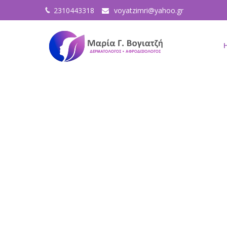
2310443318
voyatzimri@yahoo.gr