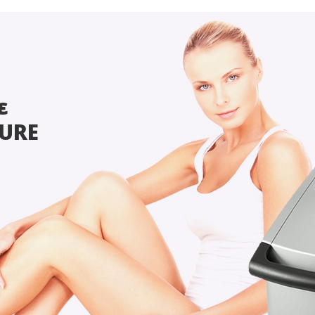
ε
URE